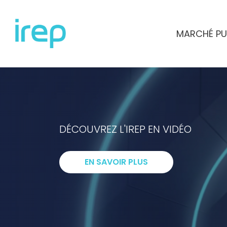
Aller au contenu
MARCHÉ PU
INSTITUT DE RECHERCHES ET D'ETUD
DÉCOUVREZ L'IREP EN VIDÉO
I
ntelligenc
EN SAVOIR PLUS
R
echerche
E
xpertise