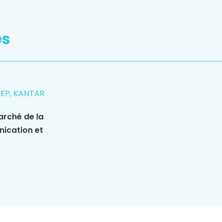
es
REP, KANTAR
arché de la
nication et