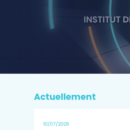
P
rospectiv
EN SAVOIR PLUS
Actuellement
25
10/07/2026