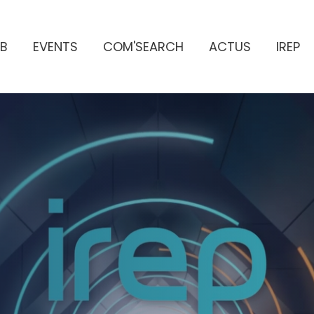
B
EVENTS
COM'SEARCH
ACTUS
IREP
ES PUBLICITAIRES
e