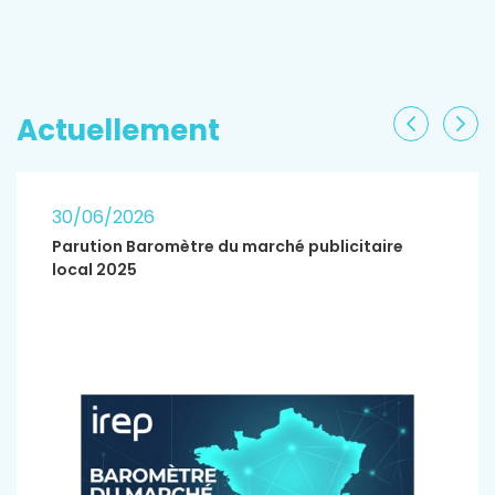
EN SAVOIR PLUS
Actuellement
Précéden
Sui
30/06/2026
Parution Baromètre du marché publicitaire
local 2025