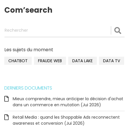
Com’search
Rechercher
Val
Les sujets du moment
CHATBOT
FRAUDE WEB
DATA LAKE
DATA TV
DERNIERS DOCUMENTS
Mieux comprendre, mieux anticiper la décision d'achat
dans un commerce en mutation (Jui 2026)
Retail Media : quand les Shoppable Ads reconnectent
awareness et conversion (Jui 2026)