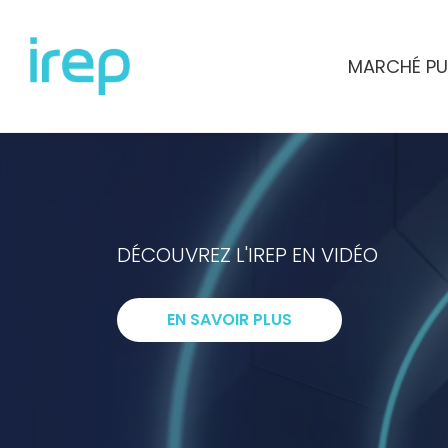
Aller au contenu
MARCHÉ PU
INSTITUT DE RECHERCHES ET D'ETUD
DÉCOUVREZ L'IREP EN VIDÉO
I
ntelligenc
EN SAVOIR PLUS
R
echerche
E
xpertise