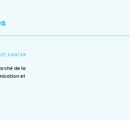
es
REP, KANTAR
arché de la
nication et