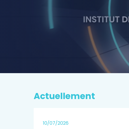
P
rospectiv
EN SAVOIR PLUS
Actuellement
25
10/07/2026