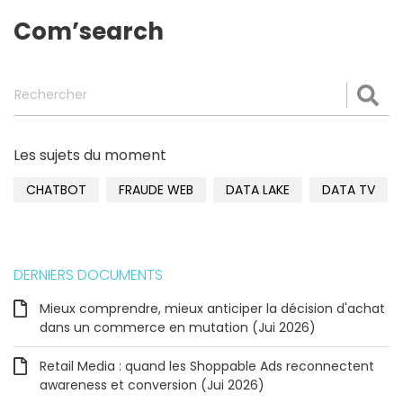
Com’search
Rechercher
Val
Les sujets du moment
CHATBOT
FRAUDE WEB
DATA LAKE
DATA TV
DERNIERS DOCUMENTS
Mieux comprendre, mieux anticiper la décision d'achat
dans un commerce en mutation (Jui 2026)
Retail Media : quand les Shoppable Ads reconnectent
awareness et conversion (Jui 2026)