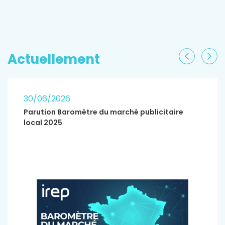
EN SAVOIR PLUS
Actuellement
Précéden
Sui
30/06/2026
Parution Baromètre du marché publicitaire
local 2025