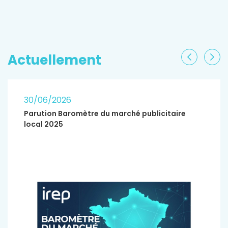
EN SAVOIR PLUS
Actuellement
Précéden
Sui
30/06/2026
Parution Baromètre du marché publicitaire
local 2025