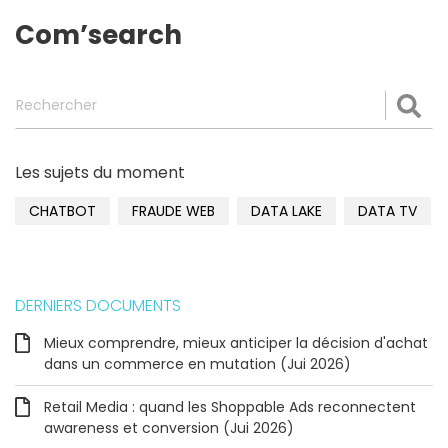
Com’search
Rechercher
Val
Les sujets du moment
CHATBOT
FRAUDE WEB
DATA LAKE
DATA TV
DERNIERS DOCUMENTS
Mieux comprendre, mieux anticiper la décision d'achat
dans un commerce en mutation (Jui 2026)
Retail Media : quand les Shoppable Ads reconnectent
awareness et conversion (Jui 2026)