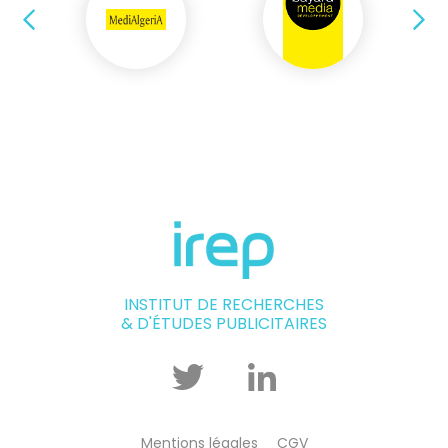
Précédent
Su
INSTITUT DE RECHERCHES
& D'ÉTUDES PUBLICITAIRES
Twitter
Linkedin
Mentions légales
CGV