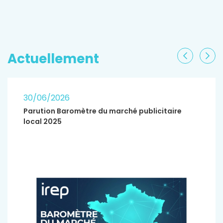
EN SAVOIR PLUS
Actuellement
Précéden
Sui
30/06/2026
Parution Baromètre du marché publicitaire
local 2025