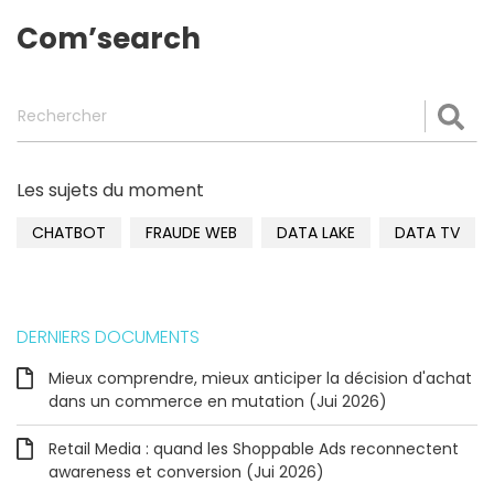
Com’search
Rechercher
Val
Les sujets du moment
CHATBOT
FRAUDE WEB
DATA LAKE
DATA TV
DERNIERS DOCUMENTS
Mieux comprendre, mieux anticiper la décision d'achat
dans un commerce en mutation (Jui 2026)
Retail Media : quand les Shoppable Ads reconnectent
awareness et conversion (Jui 2026)