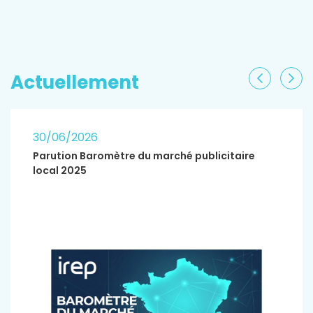
EN SAVOIR PLUS
Actuellement
Précéden
Sui
30/06/2026
Parution Baromètre du marché publicitaire
local 2025