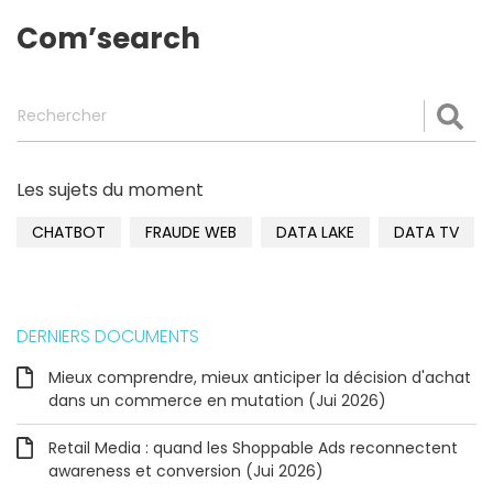
Com’search
Rechercher
Val
Les sujets du moment
CHATBOT
FRAUDE WEB
DATA LAKE
DATA TV
DERNIERS DOCUMENTS
Mieux comprendre, mieux anticiper la décision d'achat
dans un commerce en mutation (Jui 2026)
Retail Media : quand les Shoppable Ads reconnectent
awareness et conversion (Jui 2026)