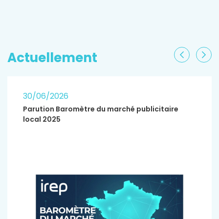
EN SAVOIR PLUS
Actuellement
Précéden
Sui
30/06/2026
Parution Baromètre du marché publicitaire
local 2025