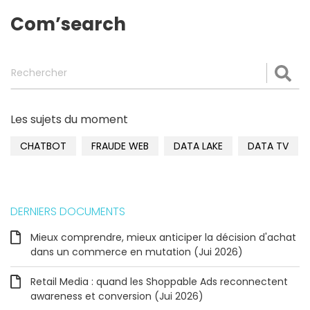
Com’search
Rechercher
Val
Les sujets du moment
CHATBOT
FRAUDE WEB
DATA LAKE
DATA TV
DERNIERS DOCUMENTS
Mieux comprendre, mieux anticiper la décision d'achat
dans un commerce en mutation (Jui 2026)
Retail Media : quand les Shoppable Ads reconnectent
awareness et conversion (Jui 2026)