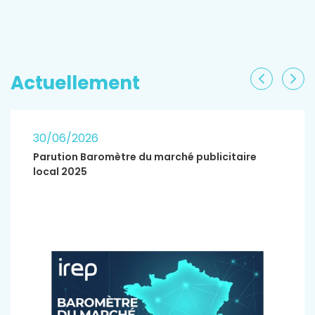
EN SAVOIR PLUS
Actuellement
Précéden
Sui
30/06/2026
Parution Baromètre du marché publicitaire
local 2025