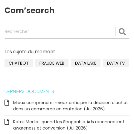
Com’search
Rechercher
Val
Les sujets du moment
CHATBOT
FRAUDE WEB
DATA LAKE
DATA TV
DERNIERS DOCUMENTS
Mieux comprendre, mieux anticiper la décision d'achat
dans un commerce en mutation (Jui 2026)
Retail Media : quand les Shoppable Ads reconnectent
awareness et conversion (Jui 2026)