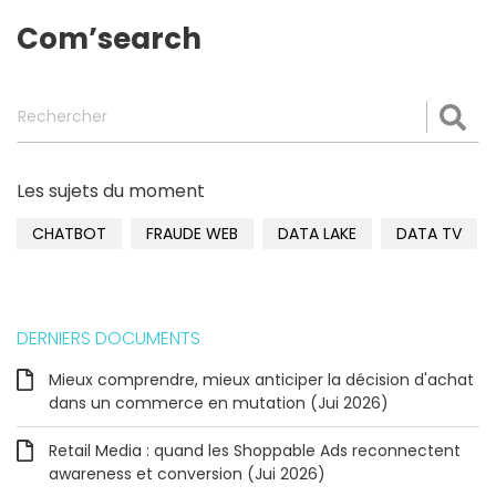
Com’search
Rechercher
Val
Les sujets du moment
CHATBOT
FRAUDE WEB
DATA LAKE
DATA TV
DERNIERS DOCUMENTS
Mieux comprendre, mieux anticiper la décision d'achat
dans un commerce en mutation (Jui 2026)
Retail Media : quand les Shoppable Ads reconnectent
awareness et conversion (Jui 2026)