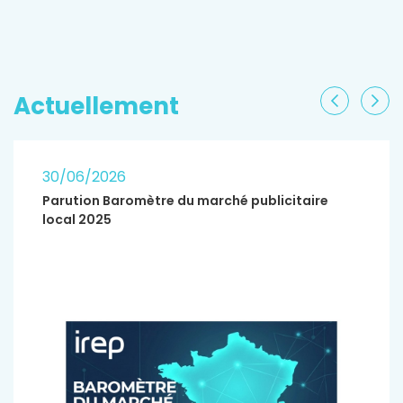
EN SAVOIR PLUS
Actuellement
Précéden
Sui
30/06/2026
Parution Baromètre du marché publicitaire
local 2025