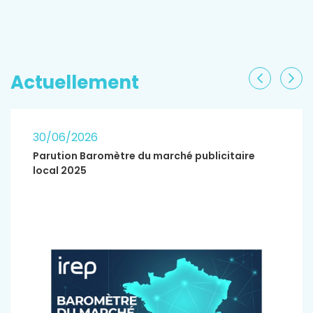
EN SAVOIR PLUS
Actuellement
Précéden
Sui
30/06/2026
Parution Baromètre du marché publicitaire
local 2025