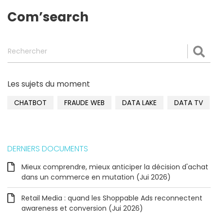
Com’search
Rechercher
Val
Les sujets du moment
CHATBOT
FRAUDE WEB
DATA LAKE
DATA TV
DERNIERS DOCUMENTS
Mieux comprendre, mieux anticiper la décision d'achat
dans un commerce en mutation (Jui 2026)
Retail Media : quand les Shoppable Ads reconnectent
awareness et conversion (Jui 2026)