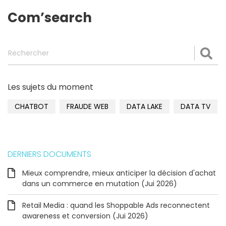
Com’search
Rechercher
Val
Les sujets du moment
CHATBOT
FRAUDE WEB
DATA LAKE
DATA TV
DERNIERS DOCUMENTS
Mieux comprendre, mieux anticiper la décision d'achat
dans un commerce en mutation (Jui 2026)
Retail Media : quand les Shoppable Ads reconnectent
awareness et conversion (Jui 2026)