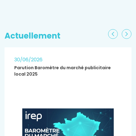
EN SAVOIR PLUS
Actuellement
Précéden
Sui
30/06/2026
Parution Baromètre du marché publicitaire
local 2025