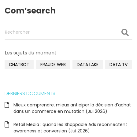
Com’search
Rechercher
Val
Les sujets du moment
CHATBOT
FRAUDE WEB
DATA LAKE
DATA TV
DERNIERS DOCUMENTS
Mieux comprendre, mieux anticiper la décision d'achat
dans un commerce en mutation (Jui 2026)
Retail Media : quand les Shoppable Ads reconnectent
awareness et conversion (Jui 2026)