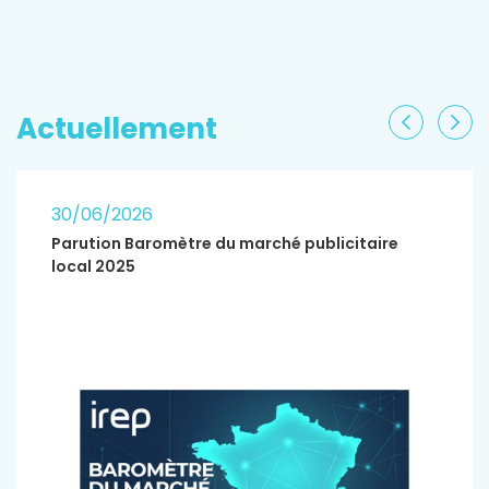
EN SAVOIR PLUS
Actuellement
Précéden
Sui
30/06/2026
Parution Baromètre du marché publicitaire
local 2025