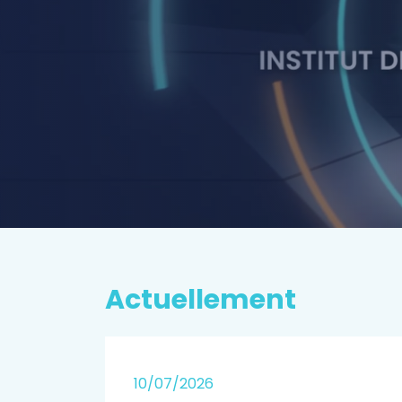
P
rospectiv
EN SAVOIR PLUS
Actuellement
25
10/07/2026