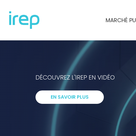
Aller au contenu
MARCHÉ PU
INSTITUT DE RECHERCHES ET D'ETUD
DÉCOUVREZ L'IREP EN VIDÉO
I
ntelligenc
EN SAVOIR PLUS
R
echerche
E
xpertise