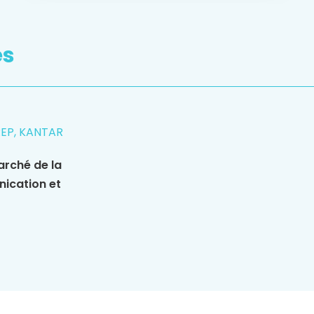
es
REP, KANTAR
arché de la
nication et