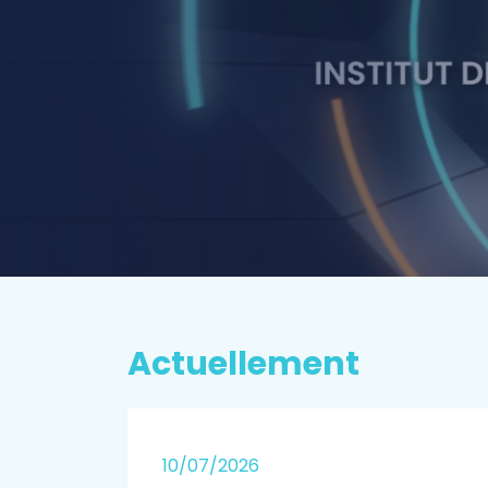
P
rospectiv
EN SAVOIR PLUS
Actuellement
25
10/07/2026