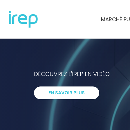
Aller au contenu
MARCHÉ PU
INSTITUT DE RECHERCHES ET D'ETUD
DÉCOUVREZ L'IREP EN VIDÉO
I
ntelligenc
EN SAVOIR PLUS
R
echerche
E
xpertise