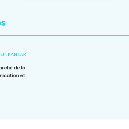
es
REP, KANTAR
arché de la
nication et