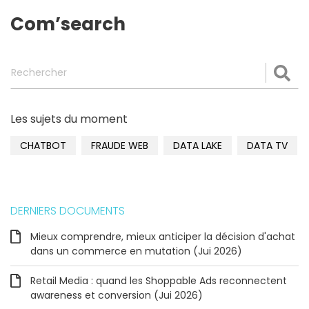
Com’search
Rechercher
Val
Les sujets du moment
CHATBOT
FRAUDE WEB
DATA LAKE
DATA TV
DERNIERS DOCUMENTS
Mieux comprendre, mieux anticiper la décision d'achat
dans un commerce en mutation (Jui 2026)
Retail Media : quand les Shoppable Ads reconnectent
awareness et conversion (Jui 2026)