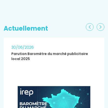
EN SAVOIR PLUS
Actuellement
Précéden
Sui
30/06/2026
Parution Baromètre du marché publicitaire
local 2025