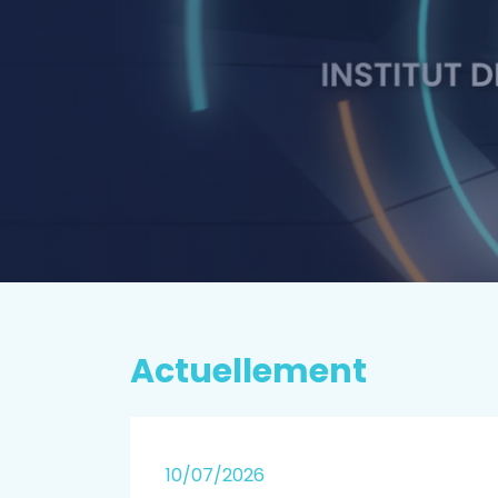
P
rospectiv
EN SAVOIR PLUS
Actuellement
25
10/07/2026