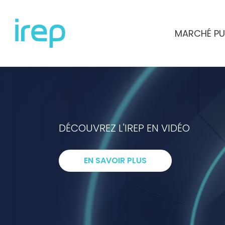
Aller au contenu
MARCHÉ PU
INSTITUT DE RECHERCHES ET D'ETUD
DÉCOUVREZ L'IREP EN VIDÉO
I
ntelligenc
EN SAVOIR PLUS
R
echerche
E
xpertise