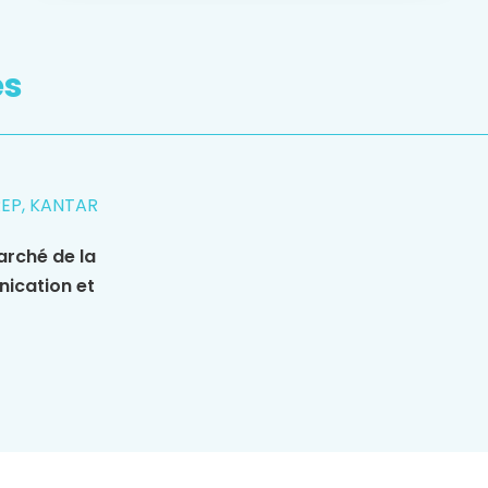
es
REP, KANTAR
arché de la
nication et