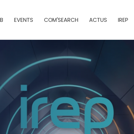
B
EVENTS
COM'SEARCH
ACTUS
IREP
ES PUBLICITAIRES
e