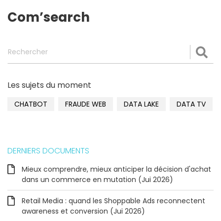
Com’search
Rechercher
Val
Les sujets du moment
CHATBOT
FRAUDE WEB
DATA LAKE
DATA TV
DERNIERS DOCUMENTS
Mieux comprendre, mieux anticiper la décision d'achat
dans un commerce en mutation (Jui 2026)
Retail Media : quand les Shoppable Ads reconnectent
awareness et conversion (Jui 2026)