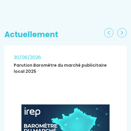
EN SAVOIR PLUS
Actuellement
Précéden
Sui
30/06/2026
Parution Baromètre du marché publicitaire
local 2025