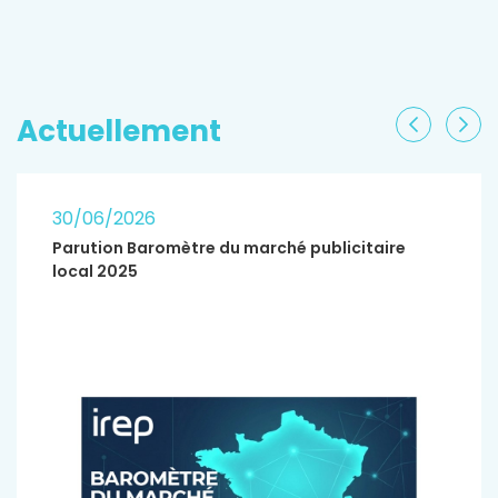
EN SAVOIR PLUS
Actuellement
Précéden
Sui
30/06/2026
Parution Baromètre du marché publicitaire
local 2025