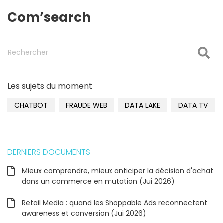
Com’search
Rechercher
Val
Les sujets du moment
CHATBOT
FRAUDE WEB
DATA LAKE
DATA TV
DERNIERS DOCUMENTS
Mieux comprendre, mieux anticiper la décision d'achat
dans un commerce en mutation (Jui 2026)
Retail Media : quand les Shoppable Ads reconnectent
awareness et conversion (Jui 2026)