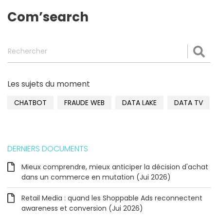
Com’search
Rechercher
Val
Les sujets du moment
CHATBOT
FRAUDE WEB
DATA LAKE
DATA TV
DERNIERS DOCUMENTS
Mieux comprendre, mieux anticiper la décision d'achat
dans un commerce en mutation (Jui 2026)
Retail Media : quand les Shoppable Ads reconnectent
awareness et conversion (Jui 2026)