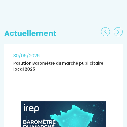
EN SAVOIR PLUS
Actuellement
Précéden
Sui
30/06/2026
Parution Baromètre du marché publicitaire
local 2025