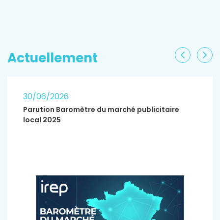
EN SAVOIR PLUS
Actuellement
Précéden
Sui
30/06/2026
Parution Baromètre du marché publicitaire
local 2025