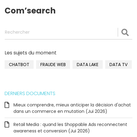
Com’search
Rechercher
Val
Les sujets du moment
CHATBOT
FRAUDE WEB
DATA LAKE
DATA TV
DERNIERS DOCUMENTS
Mieux comprendre, mieux anticiper la décision d'achat
dans un commerce en mutation (Jui 2026)
Retail Media : quand les Shoppable Ads reconnectent
awareness et conversion (Jui 2026)