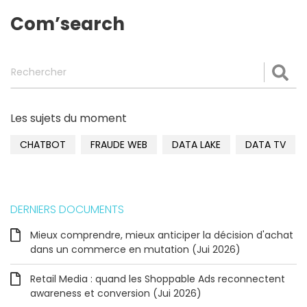
Com’search
Rechercher
Val
Les sujets du moment
CHATBOT
FRAUDE WEB
DATA LAKE
DATA TV
DERNIERS DOCUMENTS
Mieux comprendre, mieux anticiper la décision d'achat
dans un commerce en mutation (Jui 2026)
Retail Media : quand les Shoppable Ads reconnectent
awareness et conversion (Jui 2026)