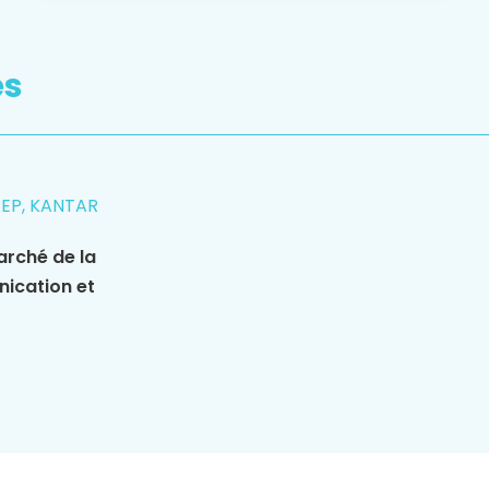
es
REP, KANTAR
arché de la
nication et