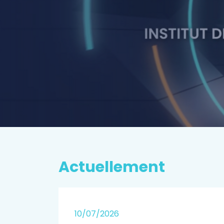
P
rospectiv
EN SAVOIR PLUS
Actuellement
25
10/07/2026