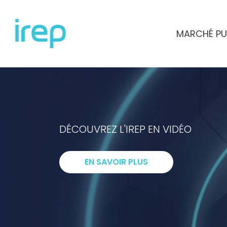
Aller au contenu
MARCHÉ PU
INSTITUT DE RECHERCHES ET D'ETUD
DÉCOUVREZ L'IREP EN VIDÉO
I
ntelligenc
EN SAVOIR PLUS
R
echerche
E
xpertise