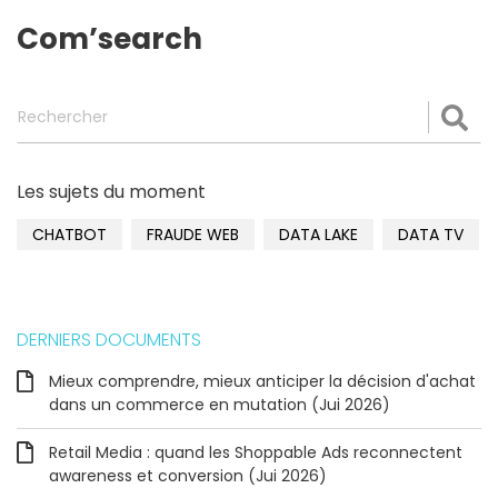
Com’search
Rechercher
Val
Les sujets du moment
CHATBOT
FRAUDE WEB
DATA LAKE
DATA TV
DERNIERS DOCUMENTS
Mieux comprendre, mieux anticiper la décision d'achat
dans un commerce en mutation (Jui 2026)
Retail Media : quand les Shoppable Ads reconnectent
awareness et conversion (Jui 2026)