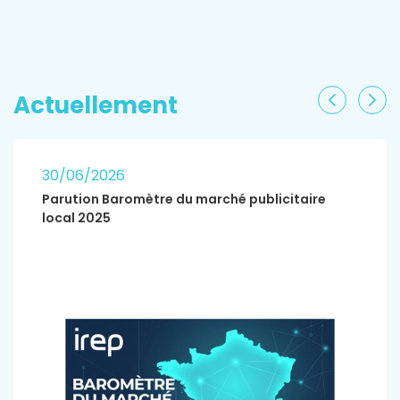
EN SAVOIR PLUS
Actuellement
Précéden
Sui
30/06/2026
Parution Baromètre du marché publicitaire
local 2025