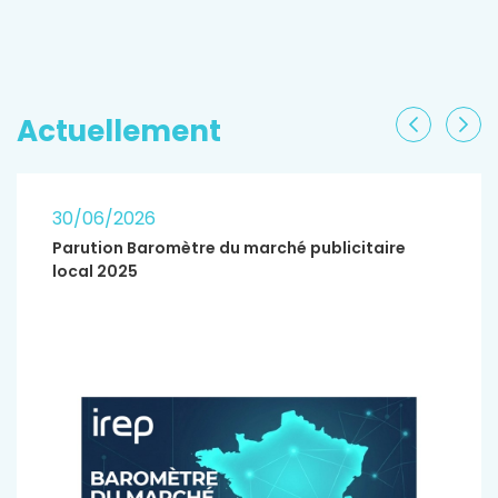
EN SAVOIR PLUS
Actuellement
Précéden
Sui
30/06/2026
Parution Baromètre du marché publicitaire
local 2025