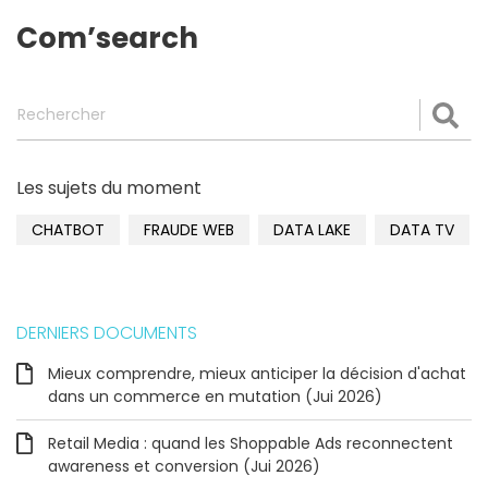
Com’search
Rechercher
Val
Les sujets du moment
CHATBOT
FRAUDE WEB
DATA LAKE
DATA TV
DERNIERS DOCUMENTS
Mieux comprendre, mieux anticiper la décision d'achat
dans un commerce en mutation (Jui 2026)
Retail Media : quand les Shoppable Ads reconnectent
awareness et conversion (Jui 2026)