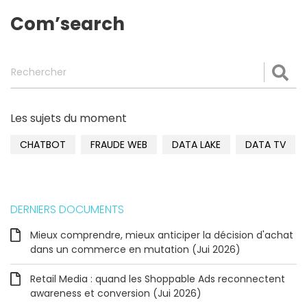
Com’search
Rechercher
Val
Les sujets du moment
CHATBOT
FRAUDE WEB
DATA LAKE
DATA TV
DERNIERS DOCUMENTS
Mieux comprendre, mieux anticiper la décision d'achat
dans un commerce en mutation (Jui 2026)
Retail Media : quand les Shoppable Ads reconnectent
awareness et conversion (Jui 2026)