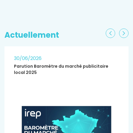
EN SAVOIR PLUS
Actuellement
Précéden
Sui
30/06/2026
Parution Baromètre du marché publicitaire
local 2025