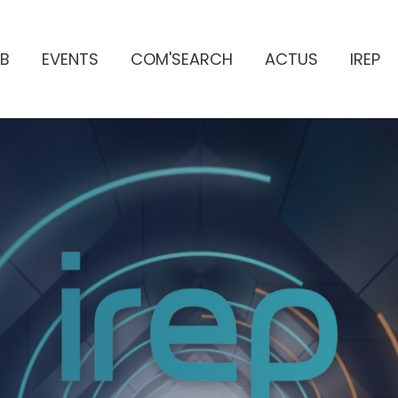
B
EVENTS
COM'SEARCH
ACTUS
IREP
ES PUBLICITAIRES
e