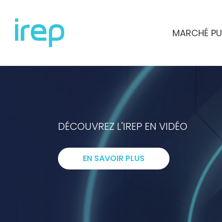
Aller au contenu
MARCHÉ PU
INSTITUT DE RECHERCHES ET D'ETUD
DÉCOUVREZ L'IREP EN VIDÉO
I
ntelligenc
EN SAVOIR PLUS
R
echerche
E
xpertise