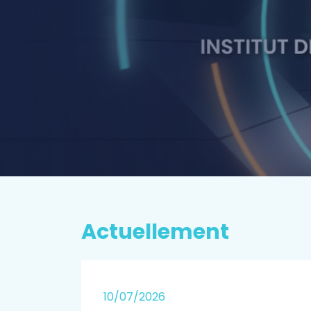
P
rospectiv
EN SAVOIR PLUS
Actuellement
25
10/07/2026