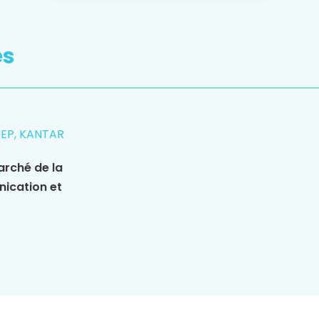
es
REP, KANTAR
arché de la
nication et