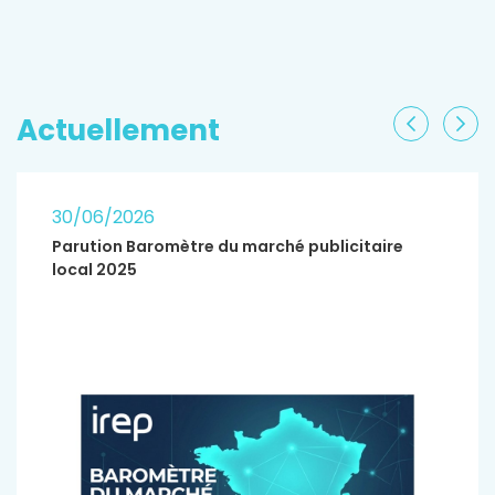
EN SAVOIR PLUS
Actuellement
Précéden
Sui
30/06/2026
Parution Baromètre du marché publicitaire
local 2025