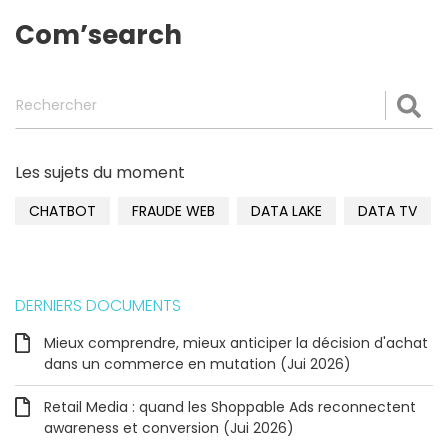
Com’search
Rechercher
Val
Les sujets du moment
CHATBOT
FRAUDE WEB
DATA LAKE
DATA TV
DERNIERS DOCUMENTS
Mieux comprendre, mieux anticiper la décision d'achat
dans un commerce en mutation (Jui 2026)
Retail Media : quand les Shoppable Ads reconnectent
awareness et conversion (Jui 2026)