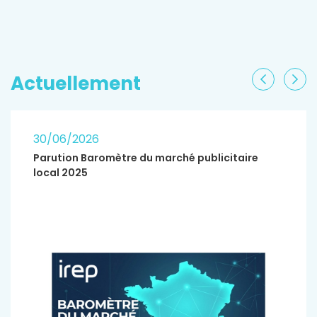
EN SAVOIR PLUS
Actuellement
Précéden
Sui
30/06/2026
Parution Baromètre du marché publicitaire
local 2025