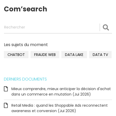
Com’search
Rechercher
Val
Les sujets du moment
CHATBOT
FRAUDE WEB
DATA LAKE
DATA TV
DERNIERS DOCUMENTS
Mieux comprendre, mieux anticiper la décision d'achat
dans un commerce en mutation (Jui 2026)
Retail Media : quand les Shoppable Ads reconnectent
awareness et conversion (Jui 2026)