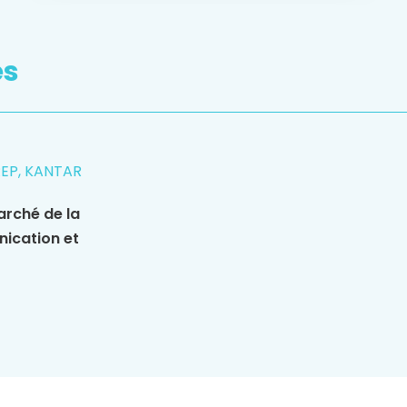
es
REP, KANTAR
arché de la
nication et