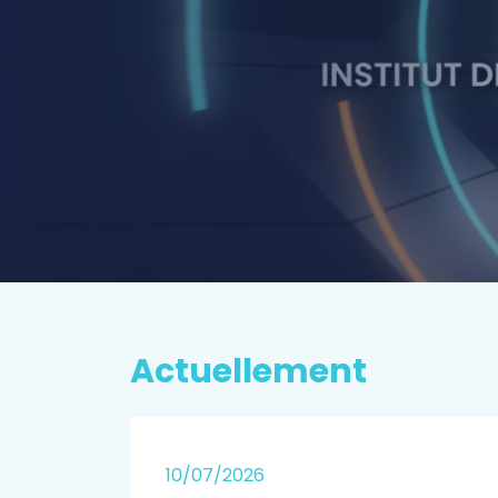
P
rospectiv
EN SAVOIR PLUS
Actuellement
25
10/07/2026