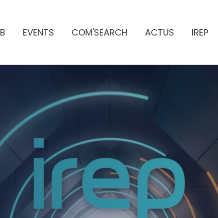
B
EVENTS
COM'SEARCH
ACTUS
IREP
ES PUBLICITAIRES
e