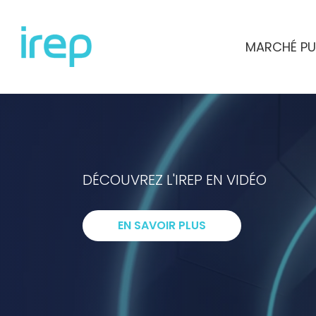
Aller au contenu
MARCHÉ PU
INSTITUT DE RECHERCHES ET D'ETUD
DÉCOUVREZ L'IREP EN VIDÉO
I
ntelligenc
EN SAVOIR PLUS
R
echerche
E
xpertise