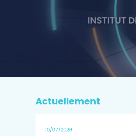
P
rospectiv
EN SAVOIR PLUS
Actuellement
25
10/07/2026