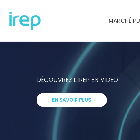
Aller au contenu
MARCHÉ PU
INSTITUT DE RECHERCHES ET D'ETUD
DÉCOUVREZ L'IREP EN VIDÉO
I
ntelligenc
EN SAVOIR PLUS
R
echerche
E
xpertise