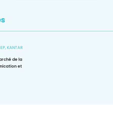
es
REP, KANTAR
arché de la
nication et