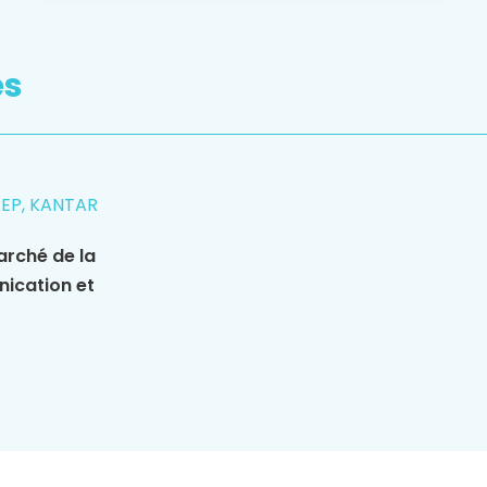
es
REP, KANTAR
arché de la
nication et