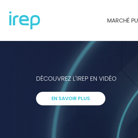
Aller au contenu
MARCHÉ PU
INSTITUT DE RECHERCHES ET D'ETUD
DÉCOUVREZ L'IREP EN VIDÉO
I
ntelligenc
EN SAVOIR PLUS
R
echerche
E
xpertise