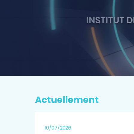
P
rospectiv
EN SAVOIR PLUS
Actuellement
25
10/07/2026