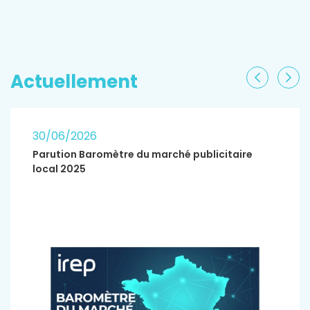
EN SAVOIR PLUS
Actuellement
Précéden
Sui
30/06/2026
Parution Baromètre du marché publicitaire
local 2025