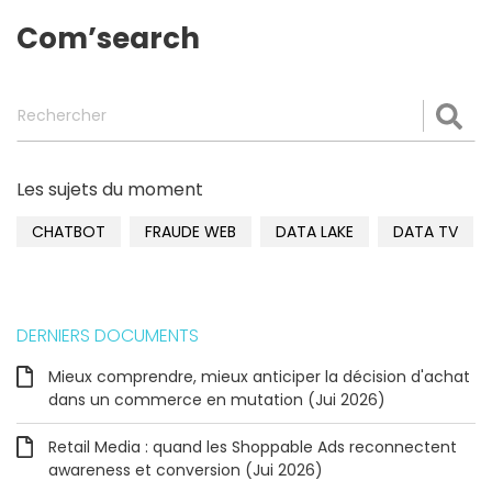
Com’search
Rechercher
Val
Les sujets du moment
CHATBOT
FRAUDE WEB
DATA LAKE
DATA TV
DERNIERS DOCUMENTS
Mieux comprendre, mieux anticiper la décision d'achat
dans un commerce en mutation (Jui 2026)
Retail Media : quand les Shoppable Ads reconnectent
awareness et conversion (Jui 2026)