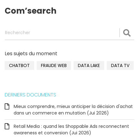
Com’search
Rechercher
Val
Les sujets du moment
CHATBOT
FRAUDE WEB
DATA LAKE
DATA TV
DERNIERS DOCUMENTS
Mieux comprendre, mieux anticiper la décision d'achat
dans un commerce en mutation (Jui 2026)
Retail Media : quand les Shoppable Ads reconnectent
awareness et conversion (Jui 2026)