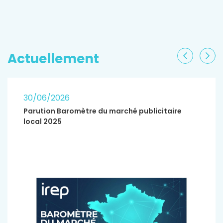
EN SAVOIR PLUS
Actuellement
Précéden
Sui
30/06/2026
Parution Baromètre du marché publicitaire
local 2025