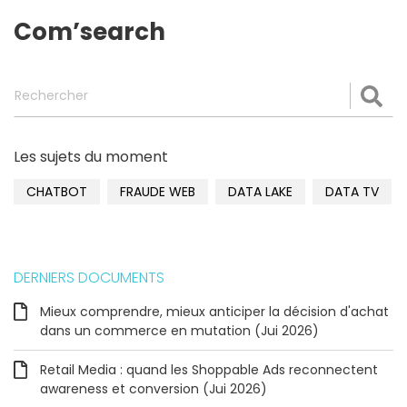
Com’search
Rechercher
Val
Les sujets du moment
CHATBOT
FRAUDE WEB
DATA LAKE
DATA TV
DERNIERS DOCUMENTS
Mieux comprendre, mieux anticiper la décision d'achat
dans un commerce en mutation (Jui 2026)
Retail Media : quand les Shoppable Ads reconnectent
awareness et conversion (Jui 2026)