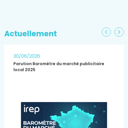
EN SAVOIR PLUS
Actuellement
Précéden
Sui
30/06/2026
Parution Baromètre du marché publicitaire
local 2025