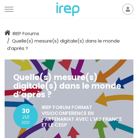
Aller au contenu
Mon
der
Accueil
IREP Forums
Quelle(s) mesure(s) digitale(s) dans le monde
d’après ?
Quelle(s) mesure(s)
digitale(s) dans le monde
d’après ?
IREP FORUM FORMAT
30
VISIOCONFERENCE EN
JUI
PARTENARIAT AVEC L'IAB FRANCE
2021
ET LE CESP