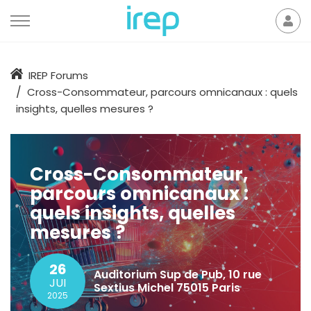
Aller au contenu
Mon
der
Accueil
IREP Forums
Cross-Consommateur, parcours omnicanaux : quels
insights, quelles mesures ?
Cross-Consommateur,
parcours omnicanaux :
quels insights, quelles
mesures ?
26
Auditorium Sup de Pub, 10 rue
JUI
Sextius Michel 75015 Paris
2025