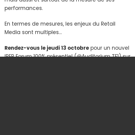
performances.
En termes de mesures, les enjeux du Retail
Media sont multiples…
Rendez-vous le jeudi 13 octobre
pour un nouvel
IREP Forum 100% présentiel (@Auditorium TF1) sur
le thème : «
Retail Media, quelle efficacité ?
»
Programme et inscription
À découvrir aussi
Précéden
Sui