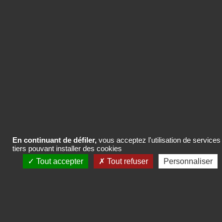
02/07/2026
IREP partenaire du Printemps des Etudes les 24
et 25 septembre
En continuant de défiler,
vous acceptez l'utilisation de services
tiers pouvant installer des cookies
Tout accepter
Tout refuser
Personnaliser