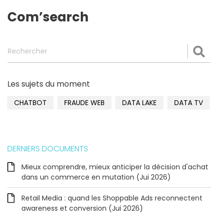
Com’search
Rechercher
Val
Les sujets du moment
CHATBOT
FRAUDE WEB
DATA LAKE
DATA TV
DERNIERS DOCUMENTS
Mieux comprendre, mieux anticiper la décision d'achat
dans un commerce en mutation (Jui 2026)
Retail Media : quand les Shoppable Ads reconnectent
awareness et conversion (Jui 2026)