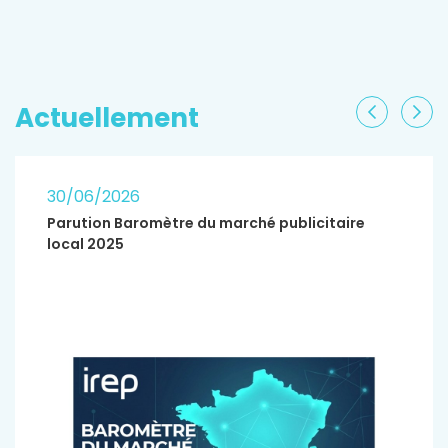
EN SAVOIR PLUS
Actuellement
Précéden
Sui
30/06/2026
Parution Baromètre du marché publicitaire
local 2025