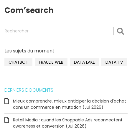
Com’search
Rechercher
Val
Les sujets du moment
CHATBOT
FRAUDE WEB
DATA LAKE
DATA TV
DERNIERS DOCUMENTS
Mieux comprendre, mieux anticiper la décision d'achat
dans un commerce en mutation (Jui 2026)
Retail Media : quand les Shoppable Ads reconnectent
awareness et conversion (Jui 2026)