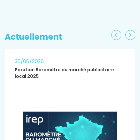
EN SAVOIR PLUS
Actuellement
Précéden
Sui
30/06/2026
Parution Baromètre du marché publicitaire
local 2025