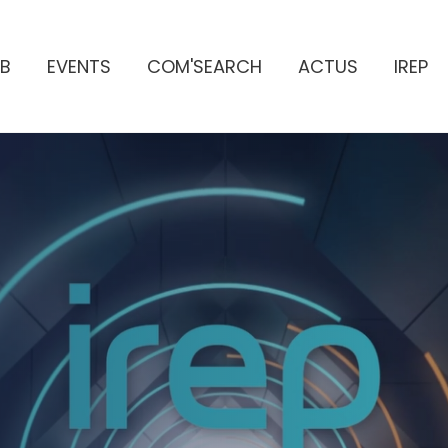
B
EVENTS
COM'SEARCH
ACTUS
IREP
ES PUBLICITAIRES
e