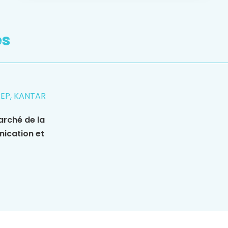
es
REP, KANTAR
arché de la
nication et