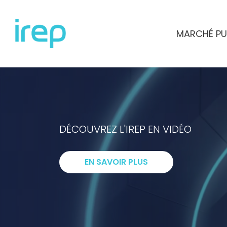
Aller au contenu
MARCHÉ PU
INSTITUT DE RECHERCHES ET D'ETUD
DÉCOUVREZ L'IREP EN VIDÉO
I
ntelligenc
EN SAVOIR PLUS
R
echerche
E
xpertise