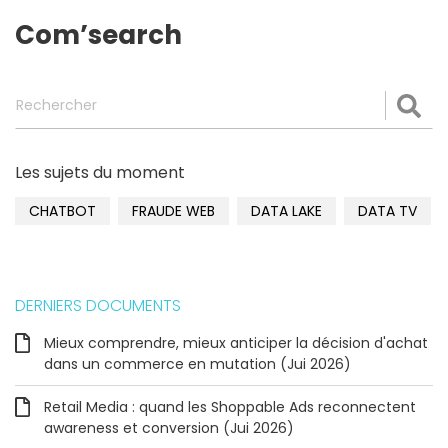
Com’search
Rechercher
Val
Les sujets du moment
CHATBOT
FRAUDE WEB
DATA LAKE
DATA TV
DERNIERS DOCUMENTS
Mieux comprendre, mieux anticiper la décision d'achat
dans un commerce en mutation (Jui 2026)
Retail Media : quand les Shoppable Ads reconnectent
awareness et conversion (Jui 2026)