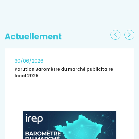
EN SAVOIR PLUS
Actuellement
Précéden
Sui
30/06/2026
Parution Baromètre du marché publicitaire
local 2025