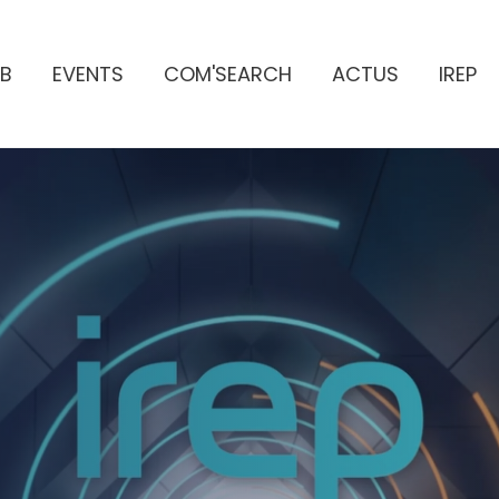
B
EVENTS
COM'SEARCH
ACTUS
IREP
ES PUBLICITAIRES
e