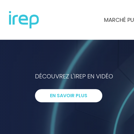
Aller au contenu
MARCHÉ PU
INSTITUT DE RECHERCHES ET D'ETUD
DÉCOUVREZ L'IREP EN VIDÉO
I
ntelligenc
EN SAVOIR PLUS
R
echerche
E
xpertise