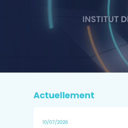
P
rospectiv
EN SAVOIR PLUS
Actuellement
25
10/07/2026