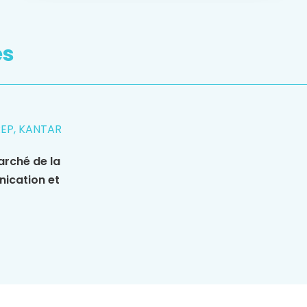
es
REP, KANTAR
arché de la
nication et