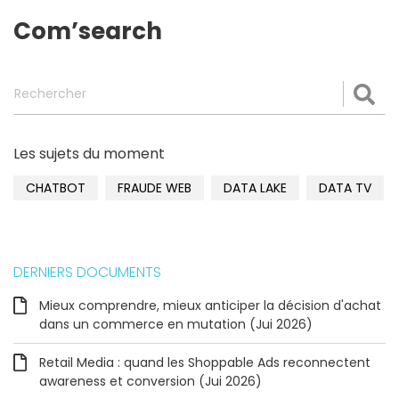
Com’search
Rechercher
Val
Les sujets du moment
CHATBOT
FRAUDE WEB
DATA LAKE
DATA TV
DERNIERS DOCUMENTS
Mieux comprendre, mieux anticiper la décision d'achat
dans un commerce en mutation (Jui 2026)
Retail Media : quand les Shoppable Ads reconnectent
awareness et conversion (Jui 2026)