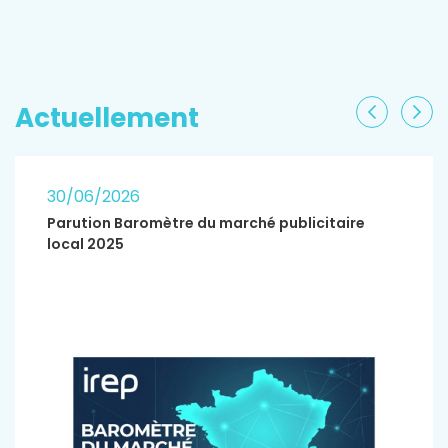
EN SAVOIR PLUS
Actuellement
Précéden
Sui
30/06/2026
Parution Baromètre du marché publicitaire
local 2025