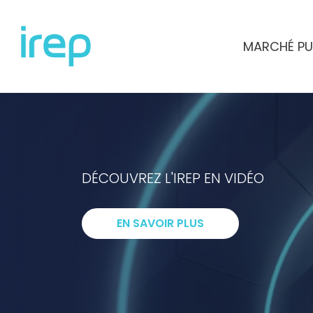
Aller au contenu
MARCHÉ PU
INSTITUT DE RECHERCHES ET D'ETUD
DÉCOUVREZ L'IREP EN VIDÉO
I
ntelligenc
EN SAVOIR PLUS
R
echerche
E
xpertise