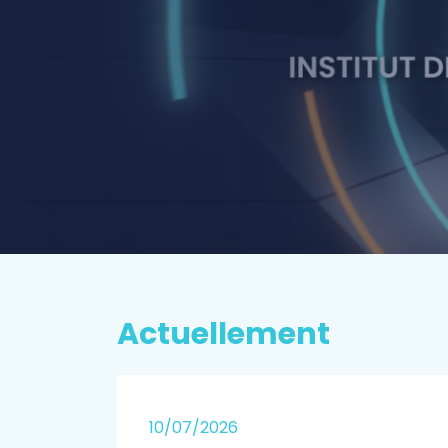
P
rospectiv
EN SAVOIR PLUS
Actuellement
25
10/07/2026