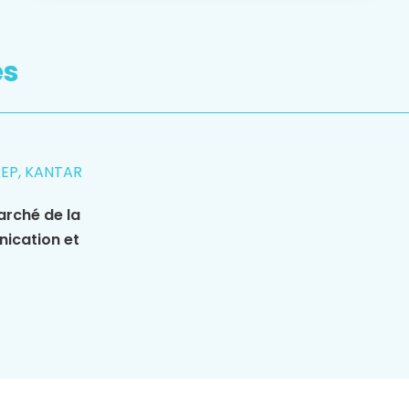
es
REP, KANTAR
arché de la
nication et