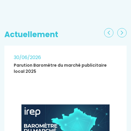
EN SAVOIR PLUS
Actuellement
Précéden
Sui
30/06/2026
Parution Baromètre du marché publicitaire
local 2025