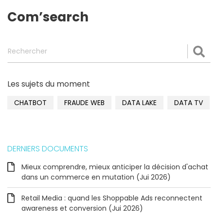
Com’search
Rechercher
Val
Les sujets du moment
CHATBOT
FRAUDE WEB
DATA LAKE
DATA TV
DERNIERS DOCUMENTS
Mieux comprendre, mieux anticiper la décision d'achat
dans un commerce en mutation (Jui 2026)
Retail Media : quand les Shoppable Ads reconnectent
awareness et conversion (Jui 2026)