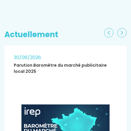
EN SAVOIR PLUS
Actuellement
Précéden
Sui
30/06/2026
Parution Baromètre du marché publicitaire
local 2025