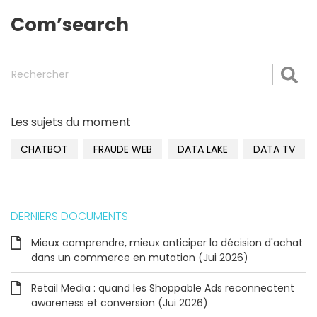
Com’search
Rechercher
Val
Les sujets du moment
CHATBOT
FRAUDE WEB
DATA LAKE
DATA TV
DERNIERS DOCUMENTS
Mieux comprendre, mieux anticiper la décision d'achat
dans un commerce en mutation (Jui 2026)
Retail Media : quand les Shoppable Ads reconnectent
awareness et conversion (Jui 2026)