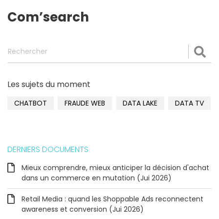
Com’search
Rechercher
Val
Les sujets du moment
CHATBOT
FRAUDE WEB
DATA LAKE
DATA TV
DERNIERS DOCUMENTS
Mieux comprendre, mieux anticiper la décision d'achat
dans un commerce en mutation (Jui 2026)
Retail Media : quand les Shoppable Ads reconnectent
awareness et conversion (Jui 2026)