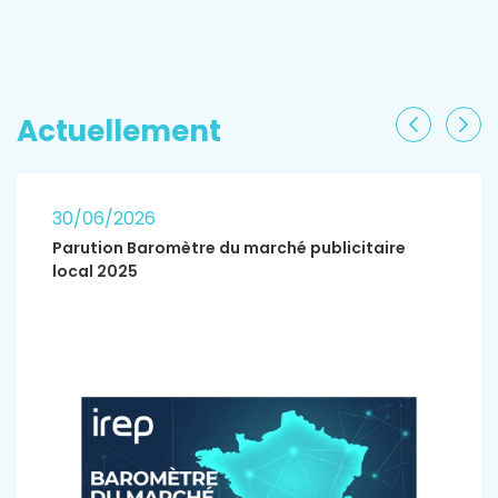
EN SAVOIR PLUS
Actuellement
Précéden
Sui
30/06/2026
Parution Baromètre du marché publicitaire
local 2025