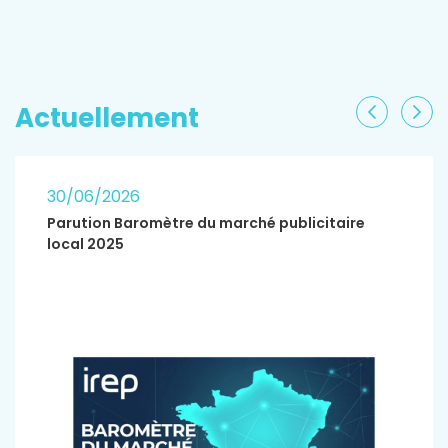
EN SAVOIR PLUS
Actuellement
Précéden
Sui
30/06/2026
Parution Baromètre du marché publicitaire
local 2025