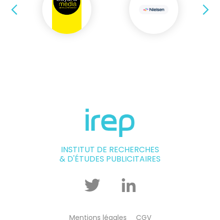
Précédent
Su
INSTITUT DE RECHERCHES
& D'ÉTUDES PUBLICITAIRES
Twitter
Linkedin
Mentions légales
CGV