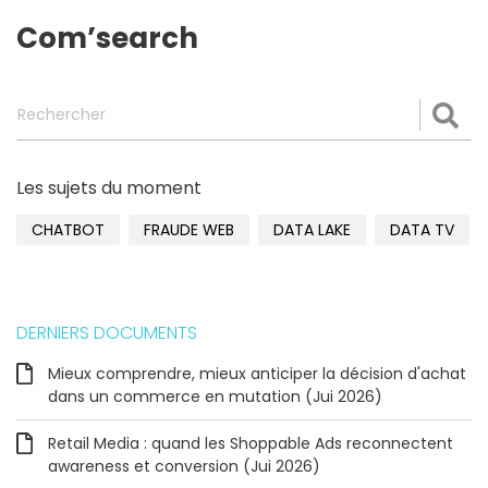
Com’search
Rechercher
Val
Les sujets du moment
CHATBOT
FRAUDE WEB
DATA LAKE
DATA TV
DERNIERS DOCUMENTS
Mieux comprendre, mieux anticiper la décision d'achat
dans un commerce en mutation (Jui 2026)
Retail Media : quand les Shoppable Ads reconnectent
awareness et conversion (Jui 2026)