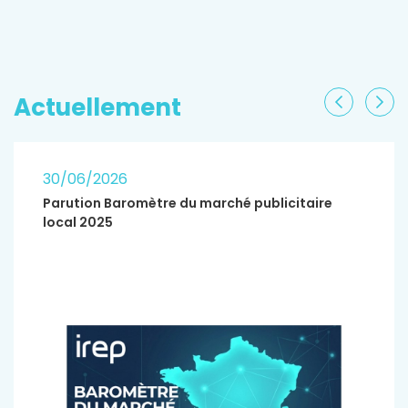
EN SAVOIR PLUS
Actuellement
Précéden
Sui
30/06/2026
Parution Baromètre du marché publicitaire
local 2025