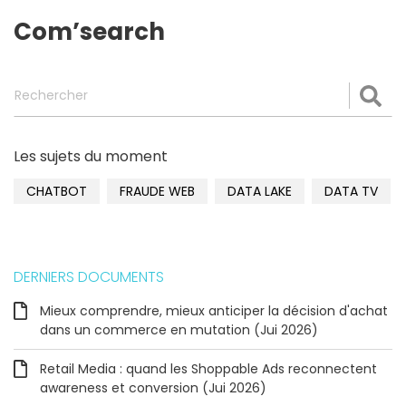
Com’search
Rechercher
Val
Les sujets du moment
CHATBOT
FRAUDE WEB
DATA LAKE
DATA TV
DERNIERS DOCUMENTS
Mieux comprendre, mieux anticiper la décision d'achat
dans un commerce en mutation (Jui 2026)
Retail Media : quand les Shoppable Ads reconnectent
awareness et conversion (Jui 2026)